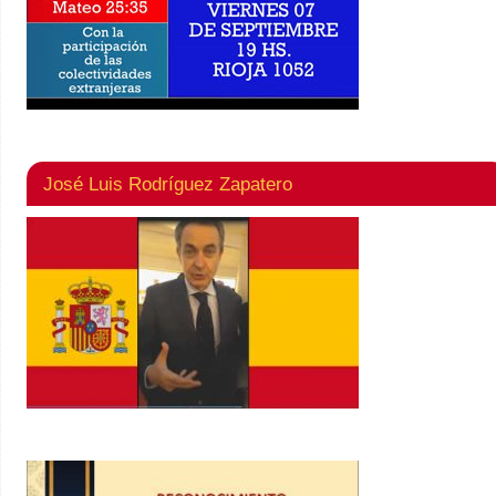
José Luis Rodríguez Zapatero