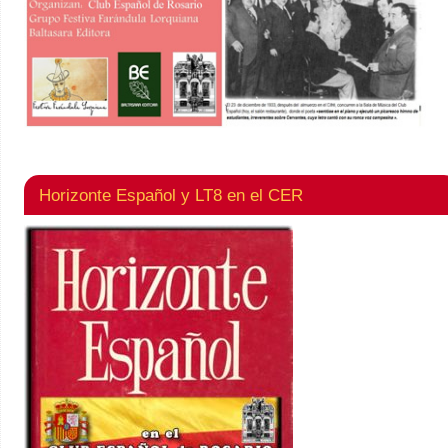
Horizonte Español y LT8 en el CER