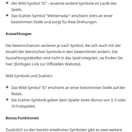
Der Wild-Symbol "Ei" – ersetzte andere Symbole im Laufe des
Spiels.
Das Scatter-Symbol "Wetterradar"-erscheint stets an einer
bestimmten Stelle und sorgt für freie Drehungen.
Auszahlungen
Die Gewinnchancen variieren je nach Symbol, die sich auch mit der
Anzahl der identischen Symbole in den Gewinnlinien ändern. Die
Auszahlungstabellen sind nicht in das Spiel integriert, sie finden Sie
hier: [Einfügen Link zur Offiziellen Website].
Wild-Symbole und Scatters
Das Wild-Symbol "Ei" erscheint an einer bestimmten Stelle auf der
Walze.
Die Scatter-Symbole geben dem Spieler einen Bonus von 3, 5 oder
10 Freispielen.
Bonus-Funktionen
Zusätzlich zu den bereits erwähnten Symbolen gibt es zwei weitere