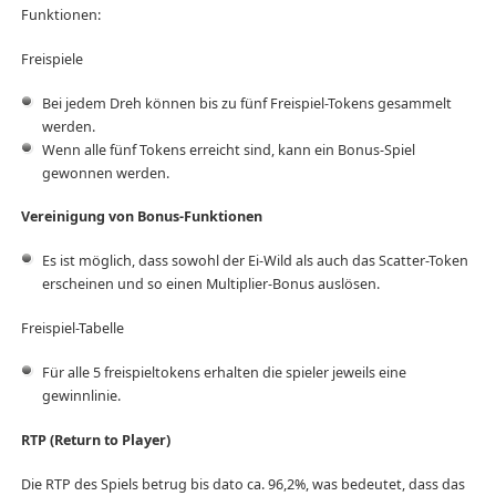
Funktionen:
Freispiele
Bei jedem Dreh können bis zu fünf Freispiel-Tokens gesammelt
werden.
Wenn alle fünf Tokens erreicht sind, kann ein Bonus-Spiel
gewonnen werden.
Vereinigung von Bonus-Funktionen
Es ist möglich, dass sowohl der Ei-Wild als auch das Scatter-Token
erscheinen und so einen Multiplier-Bonus auslösen.
Freispiel-Tabelle
Für alle 5 freispieltokens erhalten die spieler jeweils eine
gewinnlinie.
RTP (Return to Player)
Die RTP des Spiels betrug bis dato ca. 96,2%, was bedeutet, dass das