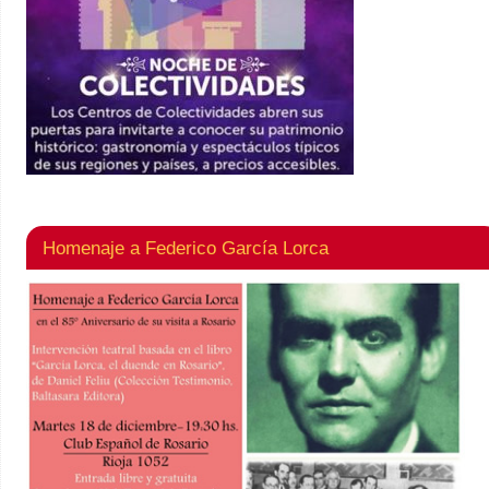
Homenaje a Federico García Lorca