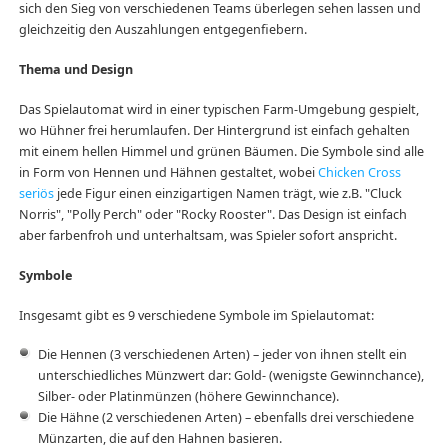
sich den Sieg von verschiedenen Teams überlegen sehen lassen und
gleichzeitig den Auszahlungen entgegenfiebern.
Thema und Design
Das Spielautomat wird in einer typischen Farm-Umgebung gespielt,
wo Hühner frei herumlaufen. Der Hintergrund ist einfach gehalten
mit einem hellen Himmel und grünen Bäumen. Die Symbole sind alle
in Form von Hennen und Hähnen gestaltet, wobei
Chicken Cross
seriös
jede Figur einen einzigartigen Namen trägt, wie z.B. "Cluck
Norris", "Polly Perch" oder "Rocky Rooster". Das Design ist einfach
aber farbenfroh und unterhaltsam, was Spieler sofort anspricht.
Symbole
Insgesamt gibt es 9 verschiedene Symbole im Spielautomat:
Die Hennen (3 verschiedenen Arten) – jeder von ihnen stellt ein
unterschiedliches Münzwert dar: Gold- (wenigste Gewinnchance),
Silber- oder Platinmünzen (höhere Gewinnchance).
Die Hähne (2 verschiedenen Arten) – ebenfalls drei verschiedene
Münzarten, die auf den Hahnen basieren.