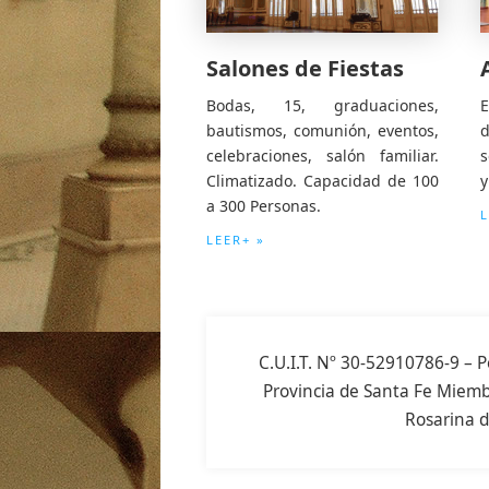
Salones de Fiestas
Bodas, 15, graduaciones,
E
bautismos, comunión, eventos,
celebraciones, salón familiar.
s
Climatizado. Capacidad de 100
y
a 300 Personas.
L
LEER+ »
C.U.I.T. Nº 30-52910786-9 – P
Provincia de Santa Fe Miembr
Rosarina d